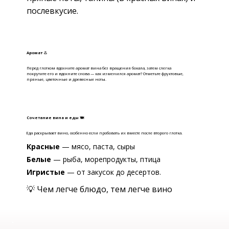
послевкусие.
Аромат 👃
Перед глотком вдохните аромат вина без вращения бокала, затем слегка
покрутите его и вдохните снова — как изменился аромат? Отметьте фруктовые,
пряные, цветочные и древесные ноты.
Сочетание вина и еды 🍽
Еда раскрывает вино, особенно если пробовать их вместе после второго глотка.
Красные
— мясо, паста, сыры
Белые
— рыба, морепродукты, птица
Игристые
— от закусок до десертов.
💡 Чем легче блюдо, тем легче вино