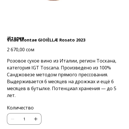
Италия
Vinae Montae GIOIÈLLÆ Rosato 2023
Цена
2 670,00 сом
Розовое сухое вино из Италии, регион Тоскана,
категория IGT Toscana. Произведено из 100%
Санджовезе методом прямого прессования.
Выдерживается 6 месяцев на дрожжах и ещё 6
месяцев в бутылке. Потенциал хранения — до 5
лет.
Количество