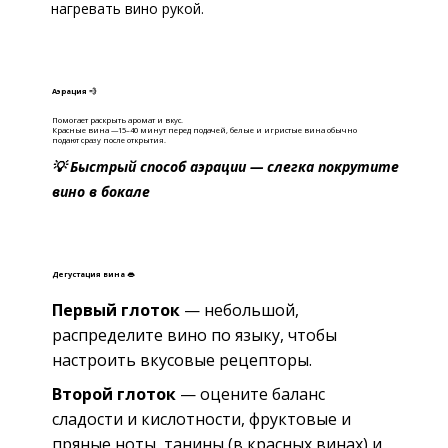
нагревать вино рукой.
Аэрация 💨
Помогает раскрыть аромат и вкус.
Красные вина —15–40 минут перед подачей, б
елые и игристые вина обычно
подают сразу после открытия.
💡 Быстрый способ аэрации — слегка покрутите
вино в бокале
Дегустация вина 👄
Первый глоток
— небольшой,
распределите вино по языку, чтобы
настроить вкусовые рецепторы.
Второй глоток
— оцените баланс
сладости и кислотности, фруктовые и
пряные ноты, танины (в красных винах) и