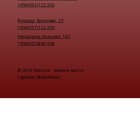
+996(502)122-550
бульвар Эркиндик, 27
+996(557)122-550
Насирдина Исанова, 102
+996(555)846-648
© 2026 Винтаж - винное место
Сделано @dashkevic_