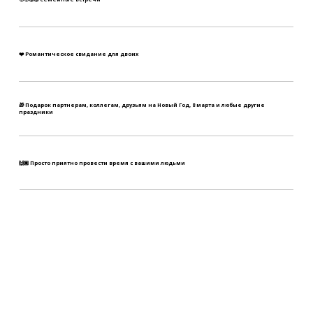
❤️ Романтическое свидание для двоих
🎁 Подарок партнерам, коллегам, друзьям на Новый Год, 8 марта и любые другие
праздники
🙌🏼 Просто приятно провести время с вашими людьми