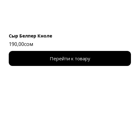
Сыр Белпер Кноле
190,00сом
Перейти к товару