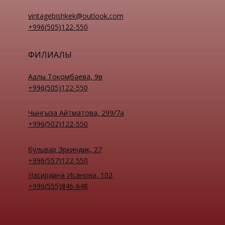
vintagebishkek@outlook.com
+996(505)122-550
ФИЛИАЛЫ
Аалы Токомбаева, 9в
+996(505)122-550
Чынгыза Айтматова, 299/7а
+996(502)122-550
бульвар Эркиндик, 27
+996(557)122-550
Насирдина Исанова, 102
+996(555)846-648