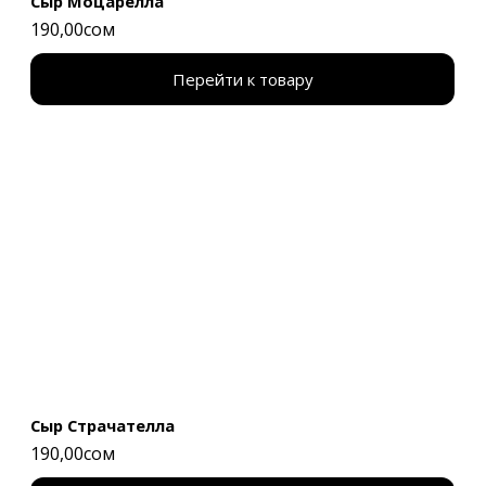
Сыр Моцарелла
190,00сом
Перейти к товару
Сыр Страчателла
190,00сом