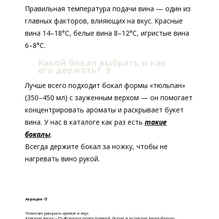
Правильная температура подачи вина — один из
главных факторов, влияющих на вкус. Красные
вина 14–18°C, белые вина 8–12°C, игристые вина
6–8°C.
Какой бокал выбрать и как
его держать?
🍷
Лучше всего подходит бокал формы «тюльпан»
(350–450 мл) с зауженным верхом — он помогает
концентрировать ароматы и раскрывает букет
вина. У нас в каталоге как раз есть
такие
бокалы
.
Всегда держите бокал за ножку, чтобы не
нагревать вино рукой.
Аэрация 💨
Помогает раскрыть аромат и вкус.
Красные вина —15–40 минут перед подачей, б
елые и игристые вина обычно