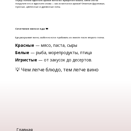
Перед глотком вдохните аромат вина без вращения бокала, затем слегка
покрутите его и вдохните снова — как изменился аромат? Отметьте фруктовые,
пряные, цветочные и древесные ноты.
Сочетание вина и еды 🍽
Еда раскрывает вино, особенно если пробовать их вместе после второго глотка.
Красные
— мясо, паста, сыры
Белые
— рыба, морепродукты, птица
Игристые
— от закусок до десертов.
💡 Чем легче блюдо, тем легче вино
Главная