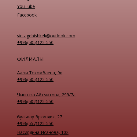
YouTube
Facebook
vintagebishkek@outlook.com
+996(505)122-550
ФИЛИАЛЫ
Аалы Токомбаева, 9в
+996(505)122-550
Чынгыза Айтматова, 299/7а
+996(502)122-550
бульвар Эркиндик, 27
+996(557)122-550
Насирдина Исанова, 102