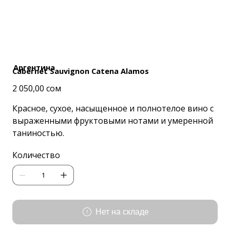
Аргентина
Cabernet Sauvignon Catena Alamos
Цена
2 050,00 сом
Красное, сухое, насыщенное и полнотелое вино с
выраженными фруктовыми нотами и умеренной
таниностью.
Количество
Нет на складе