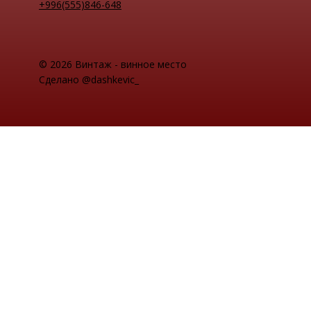
+996(555)846-648
© 2026 Винтаж - винное место
Сделано @dashkevic_