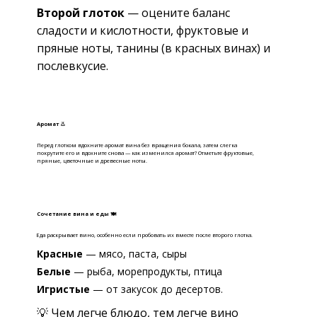
Второй глоток
— оцените баланс
сладости и кислотности, фруктовые и
пряные ноты, танины (в красных винах) и
послевкусие.
Аромат 👃
Перед глотком вдохните аромат вина без вращения бокала, затем слегка
покрутите его и вдохните снова — как изменился аромат? Отметьте фруктовые,
пряные, цветочные и древесные ноты.
Сочетание вина и еды 🍽
Еда раскрывает вино, особенно если пробовать их вместе после второго глотка.
Красные
— мясо, паста, сыры
Белые
— рыба, морепродукты, птица
Игристые
— от закусок до десертов.
💡 Чем легче блюдо, тем легче вино