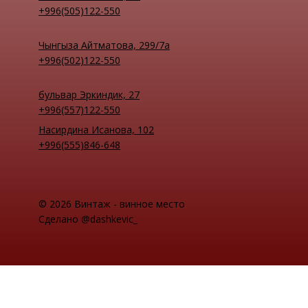
+996(505)122-550
Чынгыза Айтматова, 299/7а
+996(502)122-550
бульвар Эркиндик, 27
+996(557)122-550
Насирдина Исанова, 102
+996(555)846-648
© 2026 Винтаж - винное место
Сделано @dashkevic_