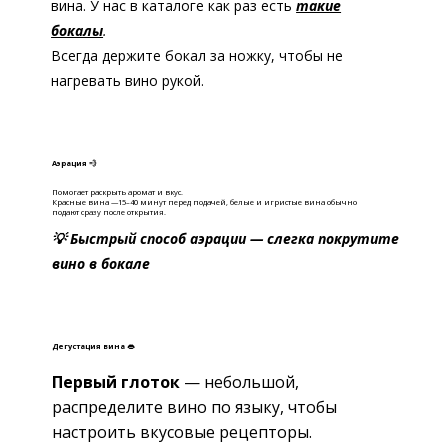
вина. У нас в каталоге как раз есть
такие
бокалы
.
Всегда держите бокал за ножку, чтобы не
нагревать вино рукой.
Аэрация 💨
Помогает раскрыть аромат и вкус.
Красные вина —15–40 минут перед подачей, б
елые и игристые вина обычно
подают сразу после открытия.
💡 Быстрый способ аэрации — слегка покрутите
вино в бокале
Дегустация вина 👄
Первый глоток
— небольшой,
распределите вино по языку, чтобы
настроить вкусовые рецепторы.