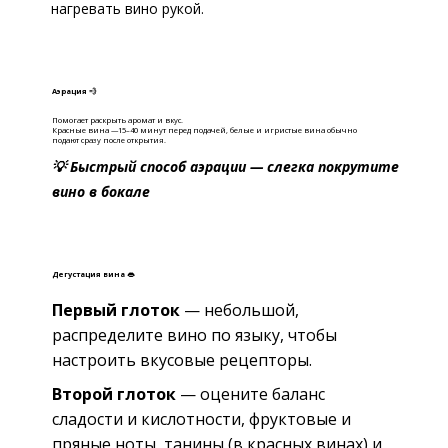
нагревать вино рукой.
Аэрация 💨
Помогает раскрыть аромат и вкус.
Красные вина —15–40 минут перед подачей, б
елые и игристые вина обычно
подают сразу после открытия.
💡 Быстрый способ аэрации — слегка покрутите
вино в бокале
Дегустация вина 👄
Первый глоток
— небольшой,
распределите вино по языку, чтобы
настроить вкусовые рецепторы.
Второй глоток
— оцените баланс
сладости и кислотности, фруктовые и
пряные ноты, танины (в красных винах) и