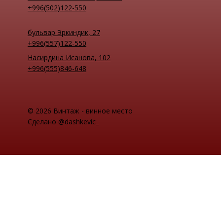
+996(502)122-550
бульвар Эркиндик, 27
+996(557)122-550
Насирдина Исанова, 102
+996(555)846-648
© 2026 Винтаж - винное место
Сделано @dashkevic_