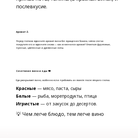
послевкусие.
Аромат 👃
Перед глотком вдохните аромат вина без вращения бокала, затем слегка
покрутите его и вдохните снова — как изменился аромат? Отметьте фруктовые,
пряные, цветочные и древесные ноты.
Сочетание вина и еды 🍽
Еда раскрывает вино, особенно если пробовать их вместе после второго глотка.
Красные
— мясо, паста, сыры
Белые
— рыба, морепродукты, птица
Игристые
— от закусок до десертов.
💡 Чем легче блюдо, тем легче вино