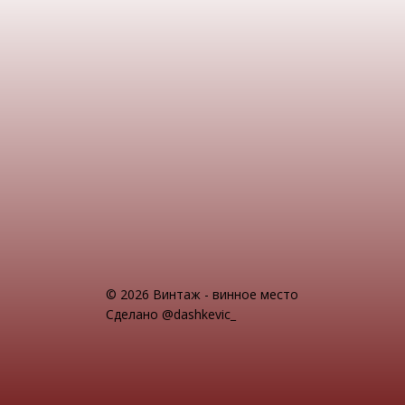
© 2026 Винтаж - винное место
Сделано @dashkevic_