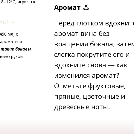
 8–12°C, игристые
Аромат 👃
Перед глотком вдохнит
ать?
🍷
аромат вина без
50 мл) с
 ароматы и
вращения бокала, зате
ь
такие бокалы
.
слегка покрутите его и
вино рукой.
вдохните снова — как
изменился аромат?
Отметьте фруктовые,
пряные, цветочные и
древесные ноты.