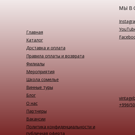
МЫ В 
Instagr
YouTub
Главная
Facebo
Каталог
Доставка и оплата
Правила оплаты и возврата
Филиалы
Мероприятия
Школа сомелье
Винные туры
Блог
vintage
О нас
+996(50
Партнеры
Вакансии
Политика конфиденциальности и
публичная оферта