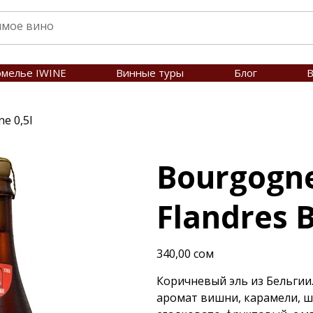
омелье IWINE
Винные туры
Блог
В
e 0,5l
Bourgogn
Flandres B
Цена
340,00 сом
Коричневый эль из Бельгии
аромат вишни, карамели, ш