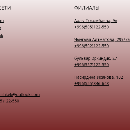
СЕТИ
ФИЛИАЛЫ
am
Аалы Токомбаева, 9в
+996(505)122-550
e
ok
Чынгыза Айтматова, 299/7а
+996(502)122-550
бульвар Эркиндик, 27
+996(557)122-550
Насирдина Исанова, 102
+996(555)846-648
bishkek@outlook.com
5)122-550