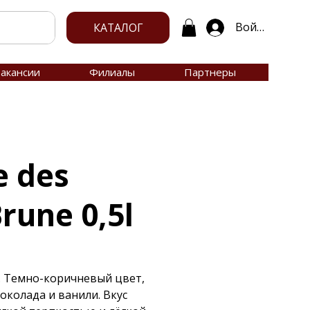
Войти
КАТАЛОГ
акансии
Филиалы
Партнеры
e des
rune 0,5l
. Темно-коричневый цвет,
околада и ванили. Вкус