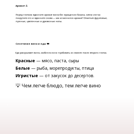
Аромат 👃
Перед глотком вдохните аромат вина без вращения бокала, затем слегка
покрутите его и вдохните снова — как изменился аромат? Отметьте фруктовые,
пряные, цветочные и древесные ноты.
Сочетание вина и еды 🍽
Еда раскрывает вино, особенно если пробовать их вместе после второго глотка.
Красные
— мясо, паста, сыры
Белые
— рыба, морепродукты, птица
Игристые
— от закусок до десертов.
💡 Чем легче блюдо, тем легче вино