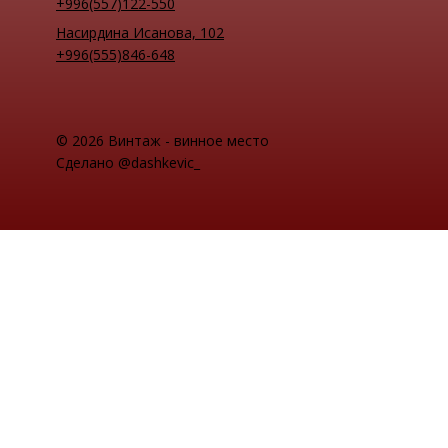
+996(557)122-550
Насирдина Исанова, 102
+996(555)846-648
© 2026 Винтаж - винное место
Сделано @dashkevic_