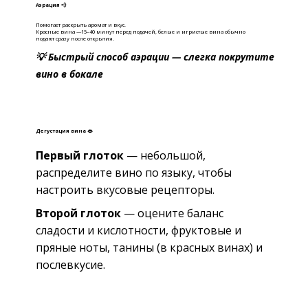
Аэрация 💨
Помогает раскрыть аромат и вкус.
Красные вина —15–40 минут перед подачей, б
елые и игристые вина обычно
подают сразу после открытия.
💡 Быстрый способ аэрации — слегка покрутите
вино в бокале
Дегустация вина 👄
Первый глоток
— небольшой,
распределите вино по языку, чтобы
настроить вкусовые рецепторы.
Второй глоток
— оцените баланс
сладости и кислотности, фруктовые и
пряные ноты, танины (в красных винах) и
послевкусие.