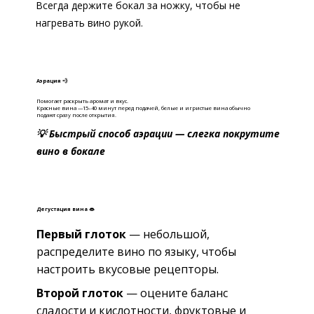
Всегда держите бокал за ножку, чтобы не
нагревать вино рукой.
Аэрация 💨
Помогает раскрыть аромат и вкус.
Красные вина —15–40 минут перед подачей, б
елые и игристые вина обычно
подают сразу после открытия.
💡 Быстрый способ аэрации — слегка покрутите
вино в бокале
Дегустация вина 👄
Первый глоток
— небольшой,
распределите вино по языку, чтобы
настроить вкусовые рецепторы.
Второй глоток
— оцените баланс
сладости и кислотности, фруктовые и