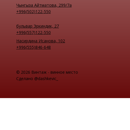
Чынгыза Айтматова, 299/7а
+996(502)122-550
бульвар Эркиндик, 27
+996(557)122-550
Насирдина Исанова, 102
+996(555)846-648
© 2026 Винтаж - винное место
Сделано @dashkevic_