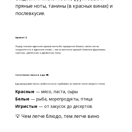
пряные ноты, танины (в красных винах) и
послевкусие.
Аромат 👃
Перед глотком вдохните аромат вина без вращения бокала, затем слегка
покрутите его и вдохните снова — как изменился аромат? Отметьте фруктовые,
пряные, цветочные и древесные ноты.
Сочетание вина и еды 🍽
Еда раскрывает вино, особенно если пробовать их вместе после второго глотка.
Красные
— мясо, паста, сыры
Белые
— рыба, морепродукты, птица
Игристые
— от закусок до десертов.
💡 Чем легче блюдо, тем легче вино