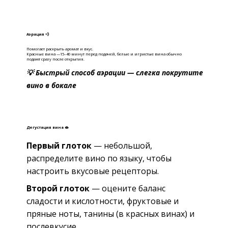
Аэрация 💨
Помогает раскрыть аромат и вкус.
Красные вина —15–40 минут перед подачей, б
елые и игристые вина обычно
подают сразу после открытия.
💡 Быстрый способ аэрации — слегка покрутите
вино в бокале
Дегустация вина 👄
Первый глоток
— небольшой,
распределите вино по языку, чтобы
настроить вкусовые рецепторы.
Второй глоток
— оцените баланс
сладости и кислотности, фруктовые и
пряные ноты, танины (в красных винах) и
послевкусие.