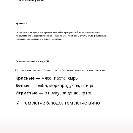
Аромат 👃
Перед глотком вдохните аромат вина без вращения бокала, затем слегка
покрутите его и вдохните снова — как изменился аромат? Отметьте фруктовые,
пряные, цветочные и древесные ноты.
Сочетание вина и еды 🍽
Еда раскрывает вино, особенно если пробовать их вместе после второго глотка.
Красные
— мясо, паста, сыры
Белые
— рыба, морепродукты, птица
Игристые
— от закусок до десертов.
💡 Чем легче блюдо, тем легче вино