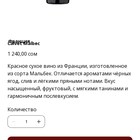
Франция
Calvet Malbec
Цена
1 240,00 сом
Красное сухое вино из Франции, изготовленное
из сорта Мальбек. Отличается ароматами чёрных
ягод, слив и лёгкими пряными нотами. Вкус
насыщенный, фруктовый, с мягкими танинами и
гармоничным послевкусием.
Количество