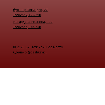
бульвар Эркиндик, 27
+996(557)122-550
Насирдина Исанова, 102
+996(555)846-648
© 2026 Винтаж - винное место
Сделано @dashkevic_