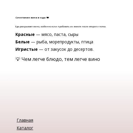
Сочетание вина и еды 🍽
Еда раскрывает вино, особенно если пробовать их вместе после второго глотка.
Красные
— мясо, паста, сыры
Белые
— рыба, морепродукты, птица
Игристые
— от закусок до десертов.
💡 Чем легче блюдо, тем легче вино
Главная
Каталог