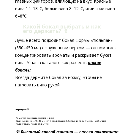
главных факторов, влияющих на вкус. Красные
вина 14–18°C, белые вина 8–12°C, игристые вина
6–8°C.
Какой бокал выбрать и как
его держать?
🍷
Лучше всего подходит бокал формы «тюльпан»
(350–450 мл) с зауженным верхом — он помогает
концентрировать ароматы и раскрывает букет
вина. У нас в каталоге как раз есть
такие
бокалы
.
Всегда держите бокал за ножку, чтобы не
нагревать вино рукой.
Аэрация 💨
Помогает раскрыть аромат и вкус.
Красные вина —15–40 минут перед подачей, б
елые и игристые вина обычно
подают сразу после открытия.
💡 Быстрый способ аэрации — слегка покрутите