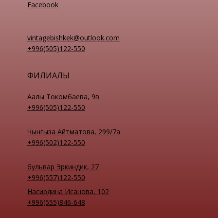
Facebook
vintagebishkek@outlook.com
+996(505)122-550
ФИЛИАЛЫ
Аалы Токомбаева, 9в
+996(505)122-550
Чынгыза Айтматова, 299/7а
+996(502)122-550
бульвар Эркиндик, 27
+996(557)122-550
Насирдина Исанова, 102
+996(555)846-648