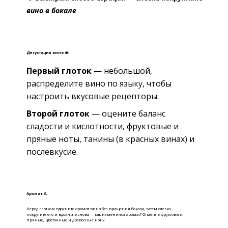
вино в бокале
Дегустация вина 👄
Первый глоток
— небольшой,
распределите вино по языку, чтобы
настроить вкусовые рецепторы.
Второй глоток
— оцените баланс
сладости и кислотности, фруктовые и
пряные ноты, танины (в красных винах) и
послевкусие.
Аромат 👃
Перед глотком вдохните аромат вина без вращения бокала, затем слегка
покрутите его и вдохните снова — как изменился аромат? Отметьте фруктовые,
пряные, цветочные и древесные ноты.