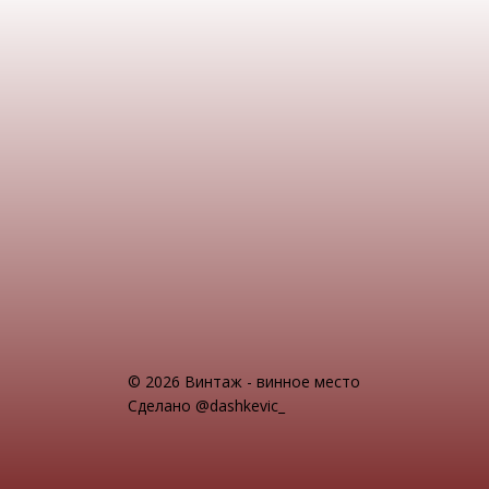
© 2026 Винтаж - винное место
Сделано @dashkevic_