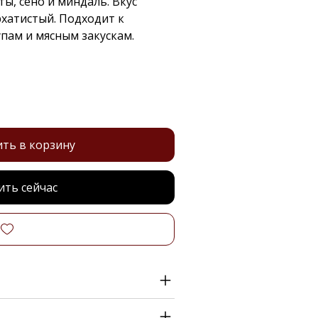
ы, сено и миндаль. Вкус
хатистый. Подходит к
пам и мясным закускам.
ть в корзину
ить сейчас