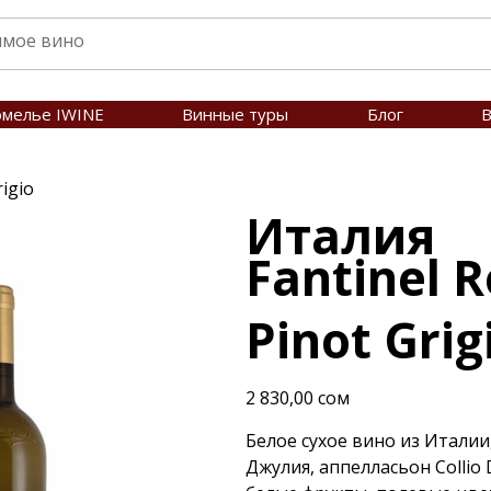
омелье IWINE
Винные туры
Блог
В
rigio
Италия
Fantinel 
Pinot Grig
Цена
2 830,00 сом
Белое сухое вино из Итали
Джулия, аппелласьон Colli