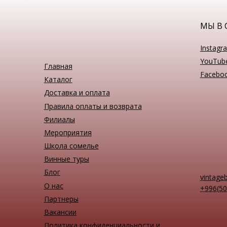
МЫ В 
Instagr
YouTub
Главная
Facebo
Каталог
Доставка и оплата
Правила оплаты и возврата
Филиалы
Мероприятия
Школа сомелье
Винные туры
Блог
vintage
О нас
+996(50
Партнеры
Вакансии
Политика конфиденциальности и