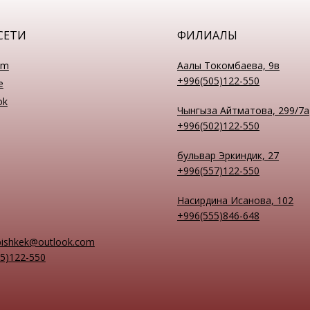
СЕТИ
ФИЛИАЛЫ
am
Аалы Токомбаева, 9в
+996(505)122-550
e
ok
Чынгыза Айтматова, 299/7а
+996(502)122-550
бульвар Эркиндик, 27
+996(557)122-550
Насирдина Исанова, 102
+996(555)846-648
bishkek@outlook.com
5)122-550