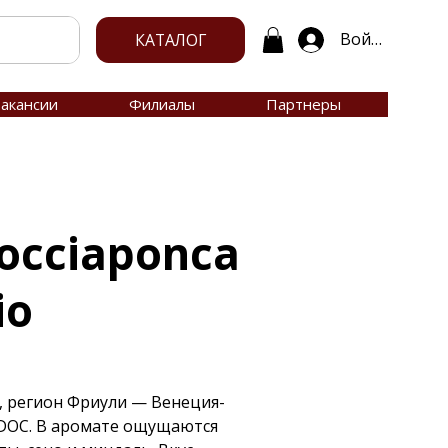
Войти
КАТАЛОГ
акансии
Филиалы
Партнеры
Rocciaponca
io
и, регион Фриули — Венеция-
o DOC. В аромате ощущаются