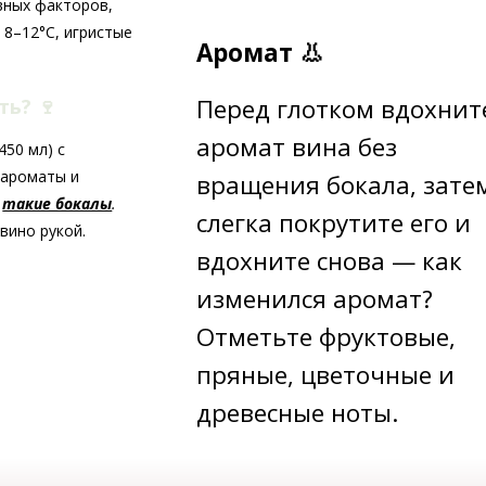
вных факторов,
 8–12°C, игристые
Аромат 👃
Перед глотком вдохнит
ать?
🍷
аромат вина без
50 мл) с
 ароматы и
вращения бокала, зате
ь
такие бокалы
.
слегка покрутите его и
вино рукой.
вдохните снова — как
изменился аромат?
Отметьте фруктовые,
пряные, цветочные и
древесные ноты.