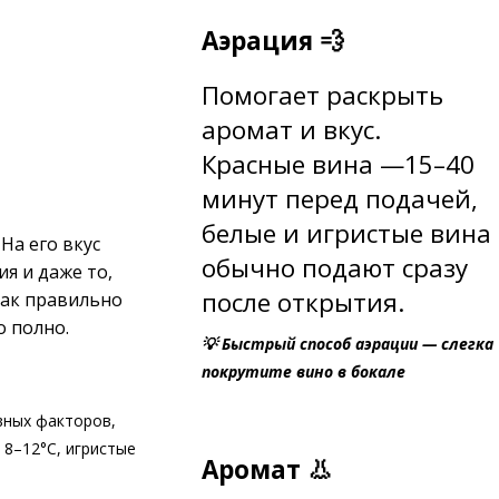
Аэрация 💨
Помогает раскрыть
аромат и вкус.
Красные вина —15–40
минут перед подачей,
б
елые и игристые вина
На его вкус
обычно подают сразу
ия и даже то,
после открытия.
как правильно
о полно.
💡 Быстрый способ аэрации — слегка
покрутите вино в бокале
вных факторов,
 8–12°C, игристые
Аромат 👃