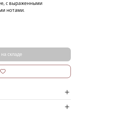
ее, с выраженными
ми нотами.
 на складе