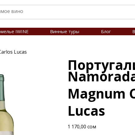
омелье IWINE
Винные туры
Блог
В
arlos Lucas
Португал
Namorada
Magnum C
Lucas
Цена
1 170,00 сом