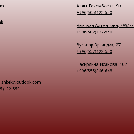
am
Аалы Токомбаева, 9в
+996(505)122-550
e
ok
Чынгыза Айтматова, 299/7а
+996(502)122-550
бульвар Эркиндик, 27
+996(557)122-550
Насирдина Исанова, 102
+996(555)846-648
bishkek@outlook.com
5)122-550