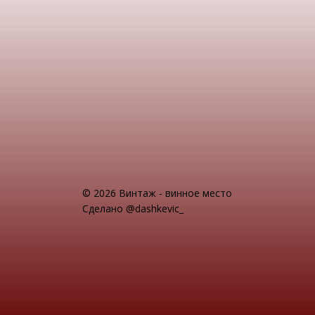
© 2026 Винтаж - винное место
Сделано @dashkevic_