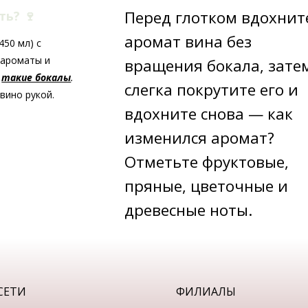
Перед глотком вдохнит
ать?
🍷
аромат вина без
50 мл) с
 ароматы и
вращения бокала, зате
ь
такие бокалы
.
слегка покрутите его и
вино рукой.
вдохните снова — как
изменился аромат?
Отметьте фруктовые,
пряные, цветочные и
древесные ноты.
СЕТИ
ФИЛИАЛЫ