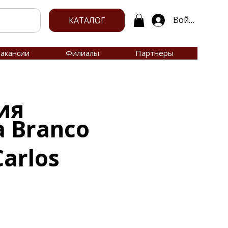
Войти
КАТАЛОГ
акансии
Филиалы
Партнеры
ия
 Branco
arlos