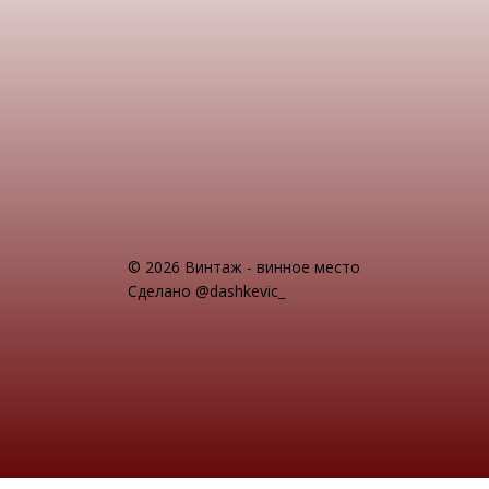
© 2026 Винтаж - винное место
Сделано @dashkevic_