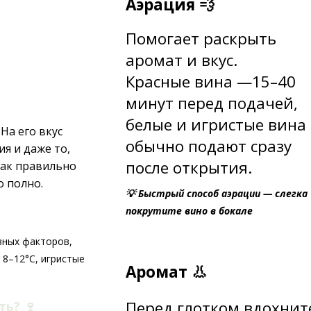
Аэрация 💨
Помогает раскрыть
аромат и вкус.
Красные вина —15–40
минут перед подачей,
б
елые и игристые вина
На его вкус
обычно подают сразу
ия и даже то,
после открытия.
как правильно
о полно.
💡 Быстрый способ аэрации — слегка
покрутите вино в бокале
вных факторов,
 8–12°C, игристые
Аромат 👃
Перед глотком вдохнит
ать?
🍷