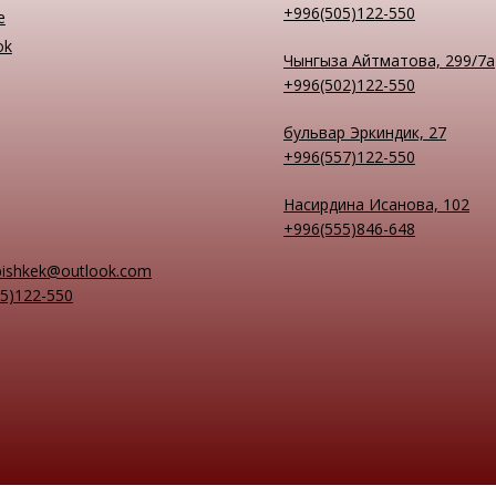
+996(505)122-550
e
ok
Чынгыза Айтматова, 299/7а
+996(502)122-550
бульвар Эркиндик, 27
+996(557)122-550
Насирдина Исанова, 102
+996(555)846-648
bishkek@outlook.com
5)122-550