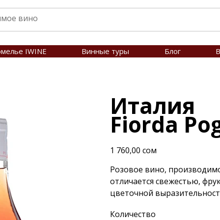
омелье IWINE
Винные туры
Блог
В
Италия
Fiorda Pog
Цена
1 760,00 сом
Розовое вино, производимо
отличается свежестью, фру
цветочной выразительност
Количество