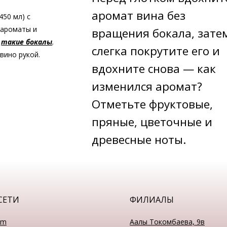
аромат вина без
50 мл) с
 ароматы и
вращения бокала, зате
ь
такие бокалы
.
слегка покрутите его и
вино рукой.
вдохните снова — как
изменился аромат?
Отметьте фруктовые,
пряные, цветочные и
древесные ноты.
СЕТИ
ФИЛИАЛЫ
am
Аалы Токомбаева, 9в