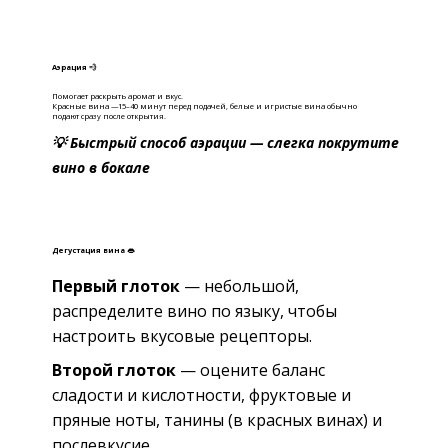
Аэрация 💨
Помогает раскрыть аромат и вкус.
Красные вина —15–40 минут перед подачей, б
елые и игристые вина обычно
подают сразу после открытия.
💡 Быстрый способ аэрации — слегка покрутите
вино в бокале
Дегустация вина 👄
Первый глоток
— небольшой,
распределите вино по языку, чтобы
настроить вкусовые рецепторы.
Второй глоток
— оцените баланс
сладости и кислотности, фруктовые и
пряные ноты, танины (в красных винах) и
послевкусие.