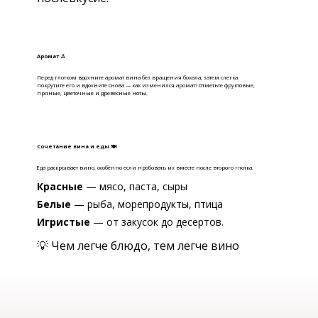
Аромат 👃
Перед глотком вдохните аромат вина без вращения бокала, затем слегка
покрутите его и вдохните снова — как изменился аромат? Отметьте фруктовые,
пряные, цветочные и древесные ноты.
Сочетание вина и еды 🍽
Еда раскрывает вино, особенно если пробовать их вместе после второго глотка.
Красные
— мясо, паста, сыры
Белые
— рыба, морепродукты, птица
Игристые
— от закусок до десертов.
💡 Чем легче блюдо, тем легче вино