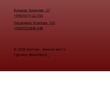
бульвар Эркиндик, 27
+996(557)122-550
Насирдина Исанова, 102
+996(555)846-648
© 2026 Винтаж - винное место
Сделано @dashkevic_