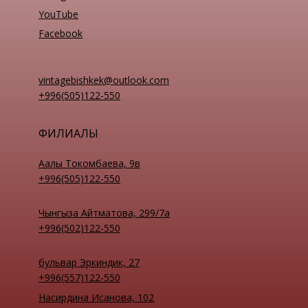
YouTube
Facebook
vintagebishkek@outlook.com
+996(505)122-550
ФИЛИАЛЫ
Аалы Токомбаева, 9в
+996(505)122-550
Чынгыза Айтматова, 299/7а
+996(502)122-550
бульвар Эркиндик, 27
+996(557)122-550
Насирдина Исанова, 102