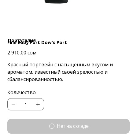
Португалия
Fine Ruby Port Dow's Port
Цена
2 910,00 сом
Красный портвейн с насыщенным вкусом и
ароматом, известный своей зрелостью и
сбалансированностью.
Количество
Нет на складе