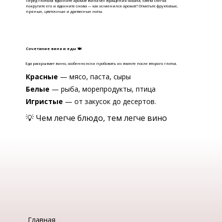
Перед глотком вдохните аромат вина без вращения бокала, затем слегка
покрутите его и вдохните снова — как изменился аромат? Отметьте фруктовые,
пряные, цветочные и древесные ноты.
Сочетание вина и еды 🍽
Еда раскрывает вино, особенно если пробовать их вместе после второго глотка.
Красные
— мясо, паста, сыры
Белые
— рыба, морепродукты, птица
Игристые
— от закусок до десертов.
💡 Чем легче блюдо, тем легче вино
Главная