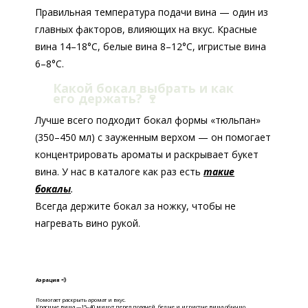
Правильная температура подачи вина — один из
главных факторов, влияющих на вкус. Красные
вина 14–18°C, белые вина 8–12°C, игристые вина
6–8°C.
Какой бокал выбрать и как
его держать?
🍷
Лучше всего подходит бокал формы «тюльпан»
(350–450 мл) с зауженным верхом — он помогает
концентрировать ароматы и раскрывает букет
вина. У нас в каталоге как раз есть
такие
бокалы
.
Всегда держите бокал за ножку, чтобы не
нагревать вино рукой.
Аэрация 💨
Помогает раскрыть аромат и вкус.
Красные вина —15–40 минут перед подачей, б
елые и игристые вина обычно