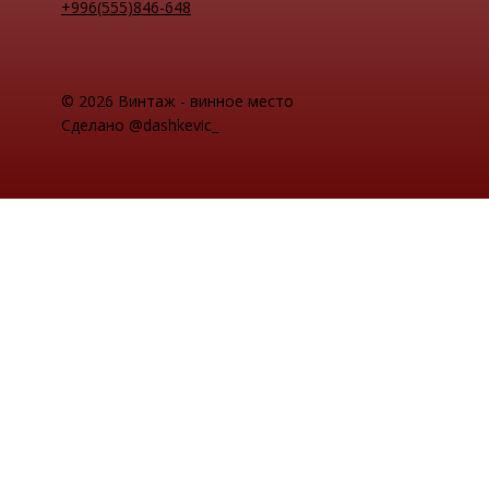
+996(555)846-648
© 2026 Винтаж - винное место
Сделано @dashkevic_