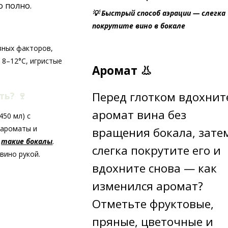
о полно.
💡 Быстрый способ аэрации — слегка
покрутите вино в бокале
вных факторов,
 8–12°C, игристые
Аромат 👃
Перед глотком вдохнит
ать?
🍷
аромат вина без
50 мл) с
 ароматы и
вращения бокала, зате
ь
такие бокалы
.
слегка покрутите его и
вино рукой.
вдохните снова — как
изменился аромат?
Отметьте фруктовые,
пряные, цветочные и