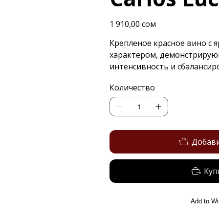
Цена
1 910,00 сом
Крепленое красное вино с
характером, демонстриру
интенсивность и сбалансир
Количество
Добави
Куп
Add to Wi