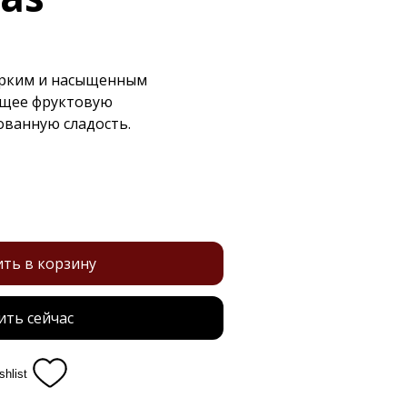
 ярким и насыщенным
ющее фруктовую
ованную сладость.
ть в корзину
ить сейчас
shlist