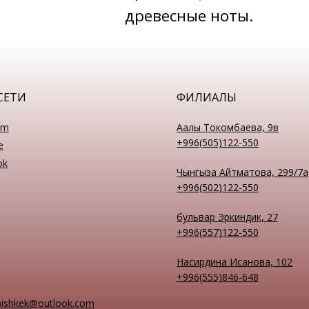
древесные ноты.
СЕТИ
ФИЛИАЛЫ
am
Аалы Токомбаева, 9в
+996(505)122-550
e
ok
Чынгыза Айтматова, 299/7а
+996(502)122-550
бульвар Эркиндик, 27
+996(557)122-550
Насирдина Исанова, 102
+996(555)846-648
bishkek@outlook.com