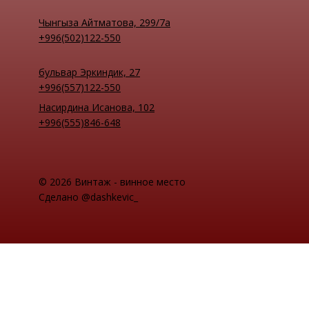
Чынгыза Айтматова, 299/7а
+996(502)122-550
бульвар Эркиндик, 27
+996(557)122-550
Насирдина Исанова, 102
+996(555)846-648
© 2026 Винтаж - винное место
Сделано @dashkevic_