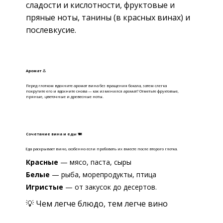
сладости и кислотности, фруктовые и
пряные ноты, танины (в красных винах) и
послевкусие.
Аромат 👃
Перед глотком вдохните аромат вина без вращения бокала, затем слегка
покрутите его и вдохните снова — как изменился аромат? Отметьте фруктовые,
пряные, цветочные и древесные ноты.
Сочетание вина и еды 🍽
Еда раскрывает вино, особенно если пробовать их вместе после второго глотка.
Красные
— мясо, паста, сыры
Белые
— рыба, морепродукты, птица
Игристые
— от закусок до десертов.
💡 Чем легче блюдо, тем легче вино