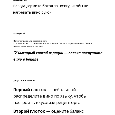
Всегда держите бокал за ножку, чтобы не
нагревать вино рукой.
Аэрация 💨
Помогает раскрыть аромат и вкус.
Красные вина —15–40 минут перед подачей, б
елые и игристые вина обычно
подают сразу после открытия.
💡 Быстрый способ аэрации — слегка покрутите
вино в бокале
Дегустация вина 👄
Первый глоток
— небольшой,
распределите вино по языку, чтобы
настроить вкусовые рецепторы.
Второй глоток
— оцените баланс