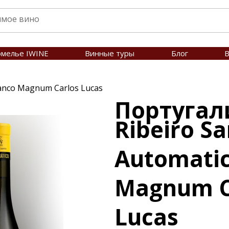
омелье IWINE
Винные туры
Блог
В
ranco Magnum Carlos Lucas
Португал
Ribeiro S
Automatic
Magnum C
Lucas