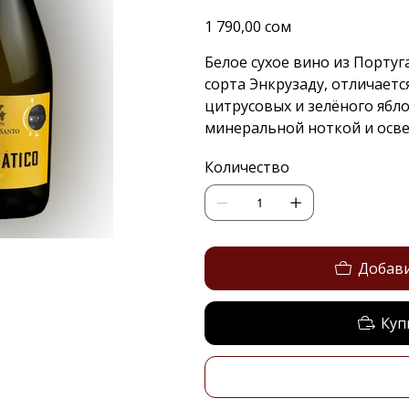
Цена
1 790,00 сом
Белое сухое вино из Португ
сорта Энкрузаду, отличает
цитрусовых и зелёного яблок
минеральной ноткой и осв
Количество
Добави
Куп