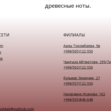
древесные ноты.
СЕТИ
ФИЛИАЛЫ
am
Аалы Токомбаева, 9в
+996(505)122-550
e
ok
Чынгыза Айтматова, 299/7а
+996(502)122-550
бульвар Эркиндик, 27
+996(557)122-550
Насирдина Исанова, 102
+996(555)846-648
bishkek@outlook.com