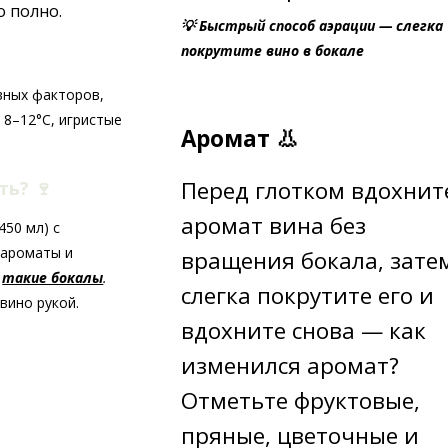
о полно.
💡 Быстрый способ аэрации — слегка
покрутите вино в бокале
вных факторов,
 8–12°C, игристые
Аромат 👃
Перед глотком вдохнит
ать?
🍷
аромат вина без
50 мл) с
 ароматы и
вращения бокала, зате
ь
такие бокалы
.
слегка покрутите его и
вино рукой.
вдохните снова — как
изменился аромат?
Отметьте фруктовые,
пряные, цветочные и