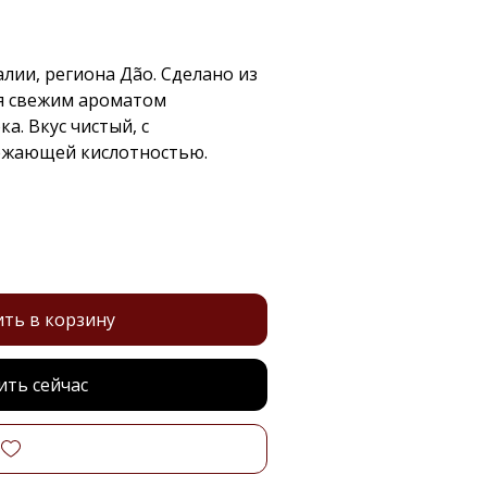
алии, региона Дão. Сделано из
ся свежим ароматом
а. Вкус чистый, с
ежающей кислотностью.
ть в корзину
ить сейчас