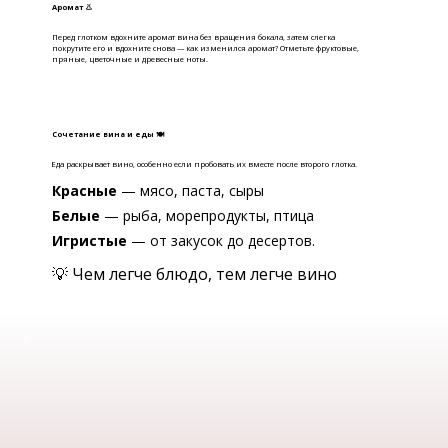
Аромат 👃
Перед глотком вдохните аромат вина без вращения бокала, затем слегка
покрутите его и вдохните снова — как изменился аромат? Отметьте фруктовые,
пряные, цветочные и древесные ноты.
Сочетание вина и еды 🍽
Еда раскрывает вино, особенно если пробовать их вместе после второго глотка.
Красные
— мясо, паста, сыры
Белые
— рыба, морепродукты, птица
Игристые
— от закусок до десертов.
💡 Чем легче блюдо, тем легче вино