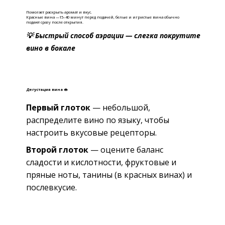
Помогает раскрыть аромат и вкус.
Красные вина —15–40 минут перед подачей, б
елые и игристые вина обычно
подают сразу после открытия.
💡 Быстрый способ аэрации — слегка покрутите
вино в бокале
Дегустация вина 👄
Первый глоток
— небольшой,
распределите вино по языку, чтобы
настроить вкусовые рецепторы.
Второй глоток
— оцените баланс
сладости и кислотности, фруктовые и
пряные ноты, танины (в красных винах) и
послевкусие.