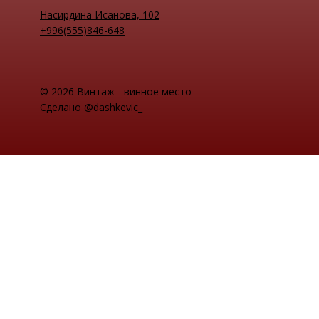
Насирдина Исанова, 102
+996(555)846-648
© 2026 Винтаж - винное место
Сделано @dashkevic_