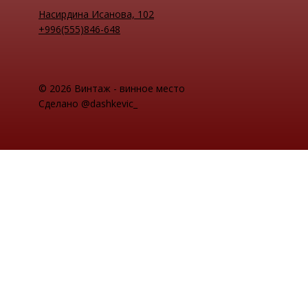
Насирдина Исанова, 102
+996(555)846-648
© 2026 Винтаж - винное место
Сделано @dashkevic_