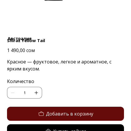
Австралия
Shiraz Yellow Tail
Цена
1 490,00 сом
Красное — фруктовое, легкое и ароматное, с
ярким вкусом.
Количество
Добавить в корзину