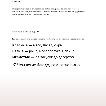
Аромат 👃
Перед глотком вдохните аромат вина без вращения бокала, затем слегка
покрутите его и вдохните снова — как изменился аромат? Отметьте фруктовые,
пряные, цветочные и древесные ноты.
Сочетание вина и еды 🍽
Еда раскрывает вино, особенно если пробовать их вместе после второго глотка.
Красные
— мясо, паста, сыры
Белые
— рыба, морепродукты, птица
Игристые
— от закусок до десертов.
💡 Чем легче блюдо, тем легче вино