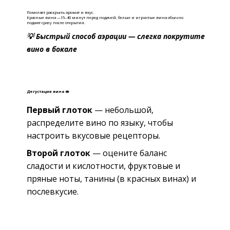
Помогает раскрыть аромат и вкус.
Красные вина —15–40 минут перед подачей, б
елые и игристые вина обычно
подают сразу после открытия.
💡 Быстрый способ аэрации — слегка покрутите
вино в бокале
Дегустация вина 👄
Первый глоток
— небольшой,
распределите вино по языку, чтобы
настроить вкусовые рецепторы.
Второй глоток
— оцените баланс
сладости и кислотности, фруктовые и
пряные ноты, танины (в красных винах) и
послевкусие.