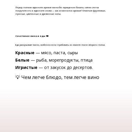
Перед глотком вдохните аромат вина без вращения бокала, затем слегка
покрутите его и вдохните снова — как изменился аромат? Отметьте фруктовые,
пряные, цветочные и древесные ноты.
Сочетание вина и еды 🍽
Еда раскрывает вино, особенно если пробовать их вместе после второго глотка.
Красные
— мясо, паста, сыры
Белые
— рыба, морепродукты, птица
Игристые
— от закусок до десертов.
💡 Чем легче блюдо, тем легче вино