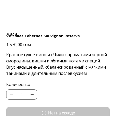
Чили
Volcanes Cabernet Sauvignon Reserva
Цена
1 570,00 сом
Красное сухое вино из Чили с ароматами чёрной
смородины, вишни и лёгкими нотами специй.
Вкус насыщенный, сбалансированный с мягкими
танинами и длительным послевкусием.
Количество
Нет на складе