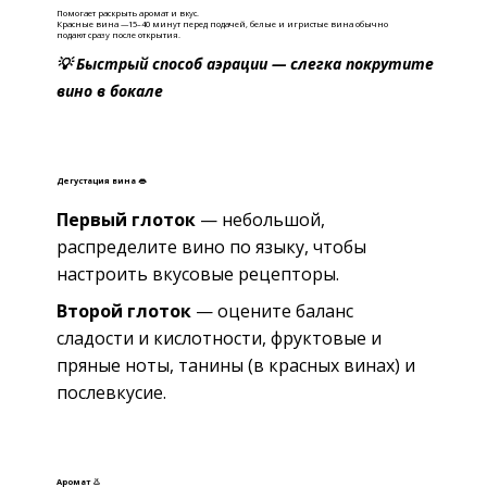
Помогает раскрыть аромат и вкус.
Красные вина —15–40 минут перед подачей, б
елые и игристые вина обычно
подают сразу после открытия.
💡 Быстрый способ аэрации — слегка покрутите
вино в бокале
Дегустация вина 👄
Первый глоток
— небольшой,
распределите вино по языку, чтобы
настроить вкусовые рецепторы.
Второй глоток
— оцените баланс
сладости и кислотности, фруктовые и
пряные ноты, танины (в красных винах) и
послевкусие.
Аромат 👃