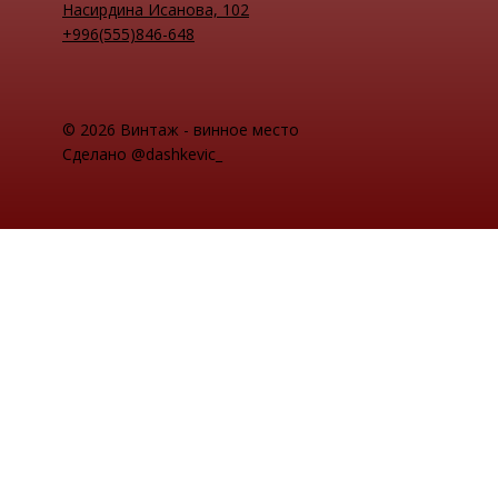
Насирдина Исанова, 102
+996(555)846-648
© 2026 Винтаж - винное место
Сделано @dashkevic_