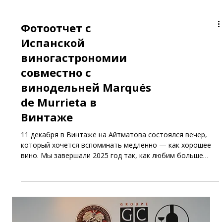
Фотоотчет с
Испанской
виногастрономии
совместно с
винодельней Marqués
de Murrieta в
Винтаже
11 декабря в Винтаже на Айтматова состоялся вечер,
который хочется вспоминать медленно — как хорошее
вино. Мы завершали 2025 год так, как любим больше
всего: вкусно, красиво и в камерной, по-настоящему
тёплой атмосфере. Этот вечер мы провели вместе с
легендарной испанской винодельней Marqués de Murrieta