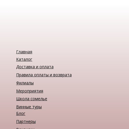
Сомелье на основе "The Best Sommelier of Great Steppe"
в Кыргызстане, собравший на одной площадке
профессионалов ресторанной индустрии, винных
экспертов и гостей, искренне увлеченных культурой вина.
"Винтаж" стал официальным партнером этого
мероприятия. Поэтому конкурс проходил в уютной
атмосфере нашего "Винтажа" на Айтматова и стал
финальным днем интенсивного пятидневного буткемпа.
Прогр
Главная
Каталог
Доставка и оплата
Правила оплаты и возврата
Филиалы
Мероприятия
Школа сомелье