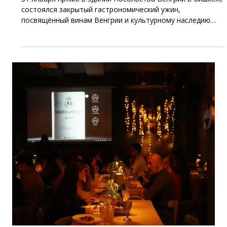
31 января прямо в здании Посольства Венгрии в Бишкеке
состоялся закрытый гастрономический ужин,
посвящённый винам Венгрии и культурному наследию
этой удивительной страны. Формат события объединил
дипломатию, гастрономию и винную экспертизу,
превратив вечер в полноценное культурное
путешествие. Вина Венгрии как отражение истории и
характера страны Вина Венгрии по праву считаются
одними из самых самобытных в Европе. Винодельческие
регионы страны формировались веками, сохраняя