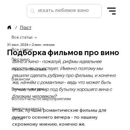
/
Пост
Все статьи
31 июл. 2024 г.
2 мин. чтения
Все статьи
Подборка фильмов про вино
Про вино
Вино и кино - пожалуй, рифмы идеальнее 
просто не существует. Именно поэтому мы 
Новости Винтажа
решили сделать рубрику про фильмы, и конечно 
Вакансии
же, начнём с романтики - ведь что может быть 
Винная культура
лучше, чем вечер под бутылку хорошего вина с 
близким человеком?
Фотоотчеты по мероприятиям
Заметки кависта
Итак, лучшие романтические фильмы для 
лучшего осеннего вечера - по нашему 
IWINE
скромному мнению, конечно же.