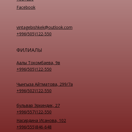
Facebook
vintagebishkek@outlook.com
+996(505)122-550
ФИЛИАЛЫ
Аалы Токомбаева, 9в
+996(505)122-550
Чынгыза Айтматова, 299/7а
+996(502)122-550
бульвар Эркиндик, 27
+996(557)122-550
Насирдина Исанова, 102
+996(555)846-648