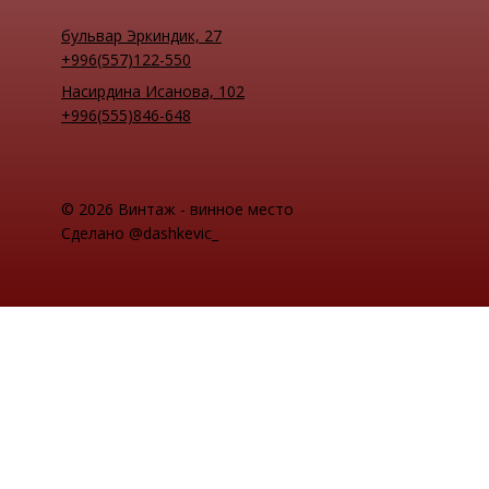
бульвар Эркиндик, 27
+996(557)122-550
Насирдина Исанова, 102
+996(555)846-648
© 2026 Винтаж - винное место
Сделано @dashkevic_