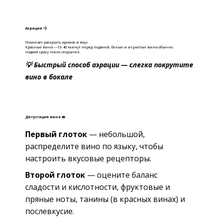
Аэрация 💨
Помогает раскрыть аромат и вкус.
Красные вина —15–40 минут перед подачей, б
елые и игристые вина обычно
подают сразу после открытия.
💡 Быстрый способ аэрации — слегка покрутите
вино в бокале
Дегустация вина 👄
Первый глоток
— небольшой,
распределите вино по языку, чтобы
настроить вкусовые рецепторы.
Второй глоток
— оцените баланс
сладости и кислотности, фруктовые и
пряные ноты, танины (в красных винах) и
послевкусие.