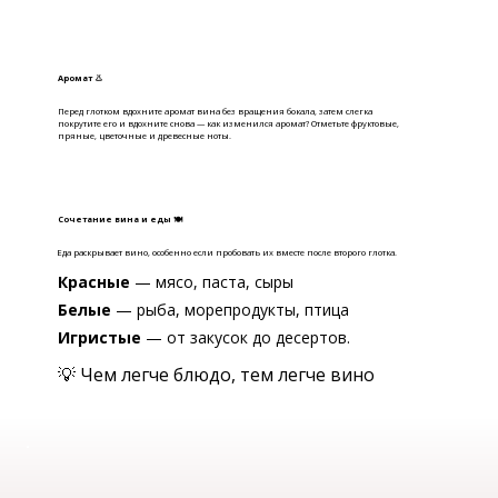
Аромат 👃
Перед глотком вдохните аромат вина без вращения бокала, затем слегка
покрутите его и вдохните снова — как изменился аромат? Отметьте фруктовые,
пряные, цветочные и древесные ноты.
Сочетание вина и еды 🍽
Еда раскрывает вино, особенно если пробовать их вместе после второго глотка.
Красные
— мясо, паста, сыры
Белые
— рыба, морепродукты, птица
Игристые
— от закусок до десертов.
💡 Чем легче блюдо, тем легче вино