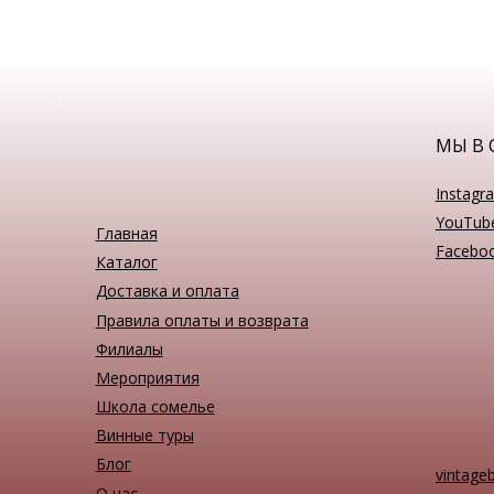
МЫ В 
Instagr
YouTub
Главная
Facebo
Каталог
Доставка и оплата
Правила оплаты и возврата
Филиалы
Мероприятия
Школа сомелье
Винные туры
Блог
vintage
О нас