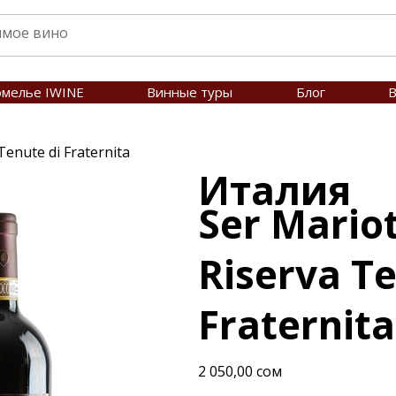
омелье IWINE
Винные туры
Блог
В
Tenute di Fraternita
Италия
Ser Mariot
Riserva Te
Fraternita
Цена
2 050,00 сом