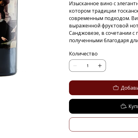
Изысканное вино с элегант
котором традиции тосканск
современным подходом. Вин
выраженной фруктовой нот
Санджовезе, в сочетании с 
полученными благодаря дл
Количество
Добави
Куп