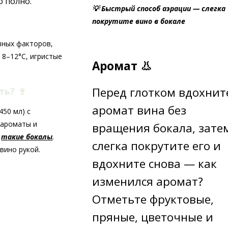
о полно.
💡 Быстрый способ аэрации — слегка
покрутите вино в бокале
вных факторов,
 8–12°C, игристые
Аромат 👃
Перед глотком вдохнит
ать?
🍷
аромат вина без
50 мл) с
 ароматы и
вращения бокала, зате
ь
такие бокалы
.
слегка покрутите его и
вино рукой.
вдохните снова — как
изменился аромат?
Отметьте фруктовые,
пряные, цветочные и