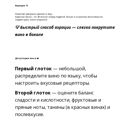
Аэрация 💨
Помогает раскрыть аромат и вкус.
Красные вина —15–40 минут перед подачей, б
елые и игристые вина обычно
подают сразу после открытия.
💡 Быстрый способ аэрации — слегка покрутите
вино в бокале
Дегустация вина 👄
Первый глоток
— небольшой,
распределите вино по языку, чтобы
настроить вкусовые рецепторы.
Второй глоток
— оцените баланс
сладости и кислотности, фруктовые и
пряные ноты, танины (в красных винах) и
послевкусие.