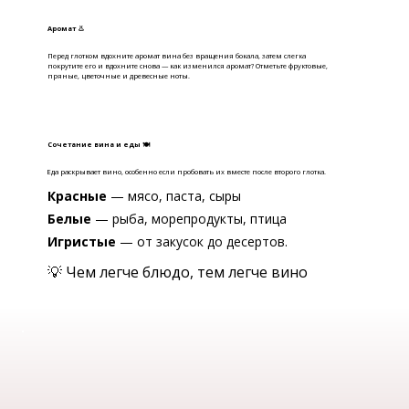
Аромат 👃
Перед глотком вдохните аромат вина без вращения бокала, затем слегка
покрутите его и вдохните снова — как изменился аромат? Отметьте фруктовые,
пряные, цветочные и древесные ноты.
Сочетание вина и еды 🍽
Еда раскрывает вино, особенно если пробовать их вместе после второго глотка.
Красные
— мясо, паста, сыры
Белые
— рыба, морепродукты, птица
Игристые
— от закусок до десертов.
💡 Чем легче блюдо, тем легче вино