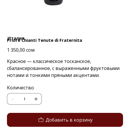
Италия
Priore Chianti Tenute di Fraternita
Цена
1 350,00 сом
Красное — классическое тосканское,
сбалансированное, с выраженными фруктовыми
нотами и тонкими пряными акцентами.
Количество
Добавить в корзину