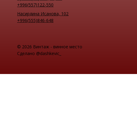
+996(557)122-550
Насирдина Исанова, 102
+996(555)846-648
© 2026 Винтаж - винное место
Сделано @dashkevic_