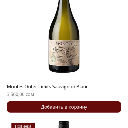
Montes Outer Limits Sauvignon Blanc
Цена
3 560,00 сом
Добавить в корзину
Новинка