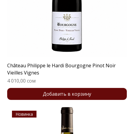
Château Philippe le Hardi Bourgogne Pinot Noir
Vieilles Vignes
Цена
4 010,00 сом
Добавить в корзину
Новинка