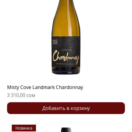
Misty Cove Landmark Chardonnay
Цена
3 310,00 сом
Добавить в корзину
Новинка