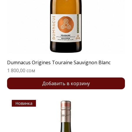
Dumnacus Origines Touraine Sauvignon Blanc
Цена
1 800,00 сом
Добавить в корзину
Новинка