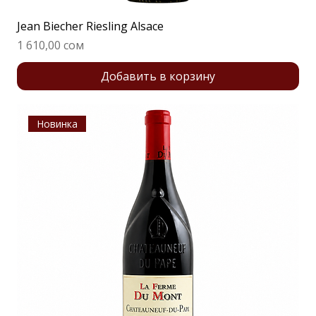
Jean Biecher Riesling Alsace
Цена
1 610,00 сом
Добавить в корзину
Новинка