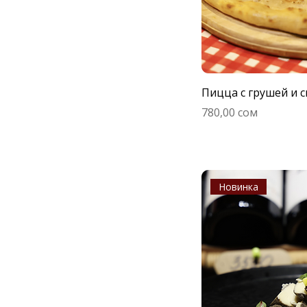
Пицца с грушей и 
Цена
780,00 сом
Новинка