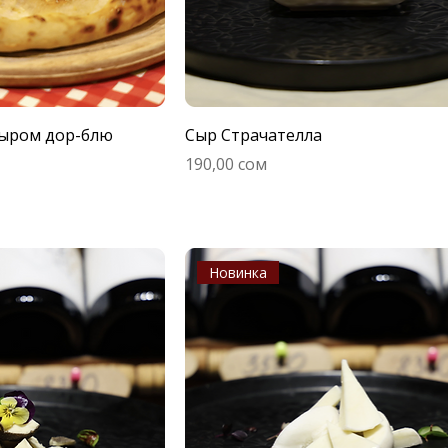
сыром дор-блю
Сыр Страчателла
Цена
190,00 сом
Новинка