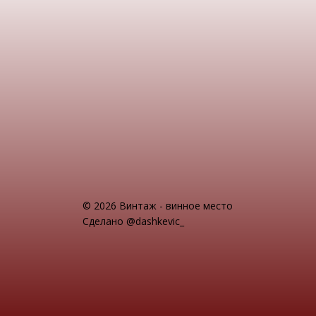
© 2026 Винтаж - винное место
Сделано @dashkevic_