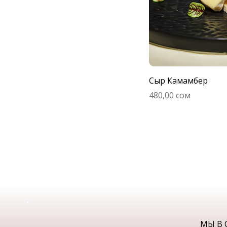
Сыр Камамбер
Цена
480,00 сом
МЫ В 