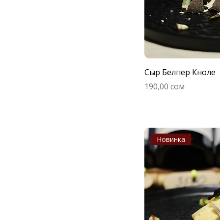
Сыр Белпер Кноле
Цена
190,00 сом
Новинка