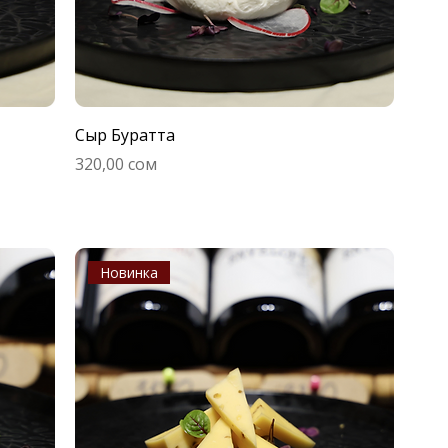
Сыр Буратта
Цена
320,00 сом
Новинка