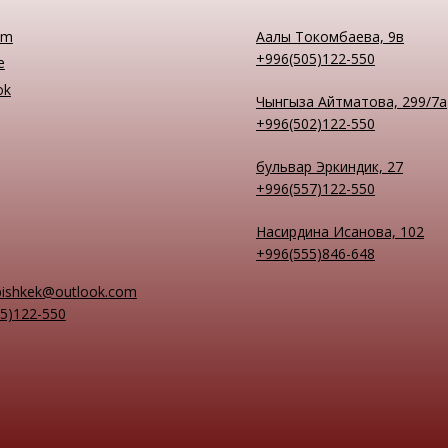
am
Аалы Токомбаева, 9в
+996(505)122-550
e
ok
Чынгыза Айтматова, 299/7а
+996(502)122-550
бульвар Эркиндик, 27
+996(557)122-550
Насирдина Исанова, 102
+996(555)846-648
bishkek@outlook.com
5)122-550