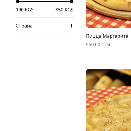
190 KGS
850 KGS
Страна
Пицца Маргарита
Италия
Цена
550,00 сом
Франция