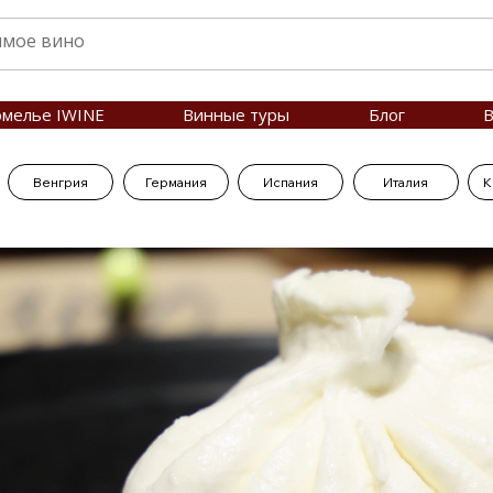
омелье IWINE
Винные туры
Блог
В
Венгрия
Германия
Испания
Италия
К