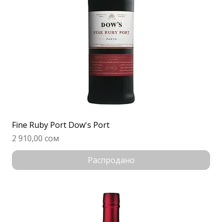
Fine Ruby Port Dow's Port
Цена
2 910,00 сом
Распродано